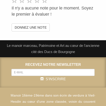
Il n'y a aucune note pour le moment. Soyez
le premier à évaluer !
DONNEZ UNE NOTE
Le manoir marceau, Patrimoine et Art au cœur de l'ancienne
cité des Ducs de Bourgogne
RECEVEZ NOTRE NEWSLETTER
S'INSCRIRE
Manoir 16ème-19ème dans son écrin de verdure à Vieil-
Hesdin au cœur d'une zone classée, voisin du couvent