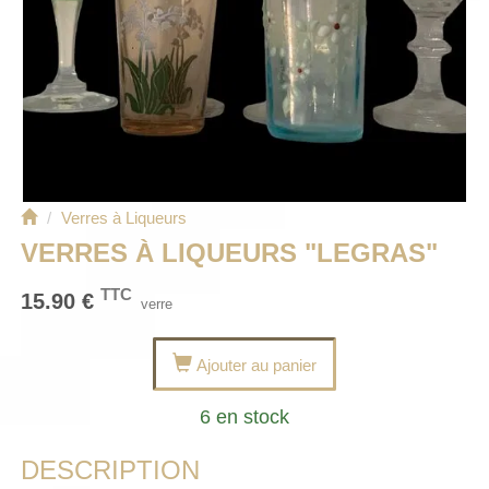
Verres à Liqueurs
VERRES À LIQUEURS "LEGRAS"
TTC
15.90
€
verre
Ajouter au panier
6 en stock
DESCRIPTION